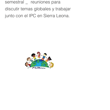
semestral
_
reuniones para
discutir temas globales y trabajar
junto con el IPC en Sierra Leona.
Escuela primaria Priory, Priory Rd, Hull HU5 5RU
Teléfono:
01482 509631
Correo electrónico:
admin@priory.hull.sch.uk
Directora ejecutiva: Sra. J Mitchell
Directora de la escuela: Sra. A Thompson
Las consultas iniciales de los padres y miembros del
público se dirigirán a la Srta. D Kirlew, nuestra asistente