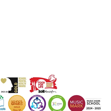
iory.hull.sch.uk
 ejecutiva: Sra. J Mitchell
a de la escuela: Sra. A Thompson
ultas iniciales de los padres y miembros del público se
 a la Srta. D Kirlew, nuestra asistente comercial de la
 quien luego las enviará al miembro del personal
ndiente.
ory
. Fideicomiso de Aprendizaje Cooperativo Thrive.
io social: Kelvin Hall School, Bricknell Avenue, Hull, Inglaterra - H