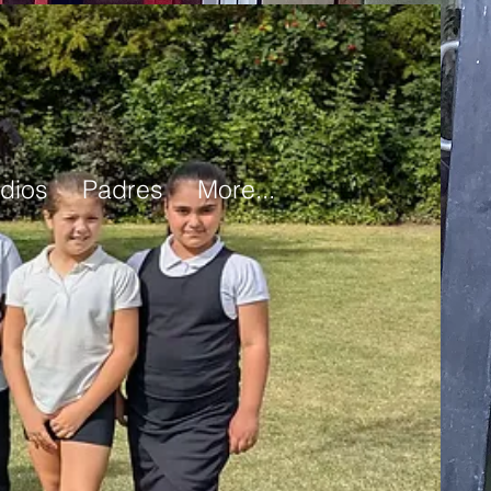
udios
Padres
More...