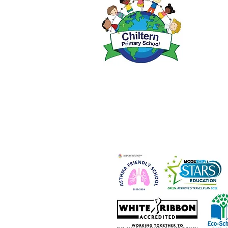
admin@pr
Directora
Director
Las cons
dirigirán
escuela,
correspo
Copyright © 2021 Escuela Primaria Pri
Número de empresa: 10375776. - Domicil