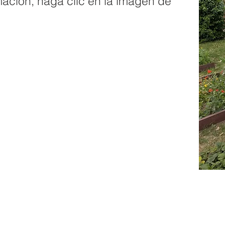
ación, haga clic en la imagen de
primaria Priory, Priory Rd, Hull HU5 5RU
01482 509631
Correo electrónico: